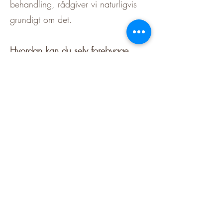
behandling, rådgiver vi naturligvis
grundigt om det.
Hvordan kan du selv forebygge
tandproblemer?
Regelmæssig tandbørstning
derhjemme med en speciel
tandpasta til hund eller kat.
Brug af tandvenligt foder eller
godbidder udviklet til at styrke
tandsundheden.
Jævnlige tandeftersyn hos dyrlægen.
Kontakt os
Hos os tager vi dit kæledyrs