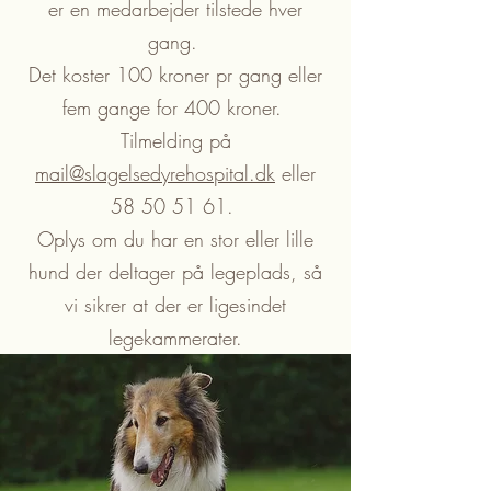
er en medarbejder tilstede hver
gang.
Det koster 100 kroner pr gang eller
fem gange for 400 kroner.
Tilmelding på
mail@slagelsedyrehospital.dk
eller
58 50 51 61
.
Oplys om du har en stor eller lille
hund der deltager på legeplads, så
vi sikrer at der er ligesindet
legekammerater.