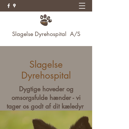
Slagelse Dyrehospital A/S
Slagelse
Dyrehospital
Dygtige hoveder og
omsorgsfulde hænder - vi
tager os godt af dit kæledyr