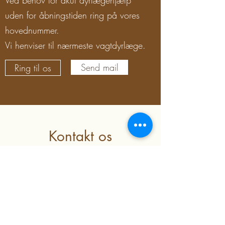
Ved behov for akut dyrlægehjælp
uden for åbningstiden ring på vores
hovednummer.
Vi henviser til nærmeste vagtdyrlæge.
Send mail
Ring til os
Kontakt os
Slagelse Dyrehospital
Rugvænget 12
4200 Slagelse
Telefon 58 50 51 61