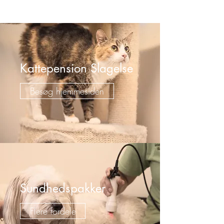
Kattepension Slagelse
Besøg hjemmesiden
Sundhedspakker
Flere fordele